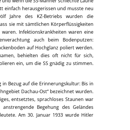
e und wenn die SS-Männer schlechte Laune
tt einfach herausgerissen und musste neu
ölf Jahre des KZ-Betriebs wurden die
ass sie mit sämtlichen Körperflüssigkeiten
 waren. Infektionskrankheiten waren eine
henverachtung auch beim Bodenputzen:
ackenboden auf Hochglanz poliert werden.
kamen, behielten dies oft nicht für sich,
olieren ein, um die SS gnädig zu stimmen.
in Bezug auf die Erinnerungskultur: Bis in
Wohngebiet Dachau-Ost“ bezeichnet wurden.
ges, entsetztes, sprachloses Staunen war
ch anstrengende Begehung des Geländes
deutete. Am 30. Januar 1933 wurde Hitler