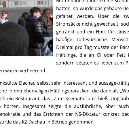
Bettenbauen dauerte eine Stund
hatten, so wurde das gebaute Be
gefaltet werden. Über die zw
Strohsäcke nicht gewechselt, sod
getränkt und ein Hort für Läuse
häufige Todesursache. Mensc
Dreimal pro Tag musste der Bar
Häftlinge, die an Öl oder Fett 
sondern setzten es lieber zum P
en waren verheerend.
kstätte Dachau selbst sehr interessant und aussagekräftig 
ene in den ehemaligen Häftlingsbaracken, die dann als „
uch ein Restaurant, das „Zum Krematorium“ hieß. Ungläubi
n hörten. Insgesamt zeigte die ausführliche, aber au
emokratie und das Errichten der NS-Diktatur konkret be
wurde das KZ Dachau in Betrieb genommen.