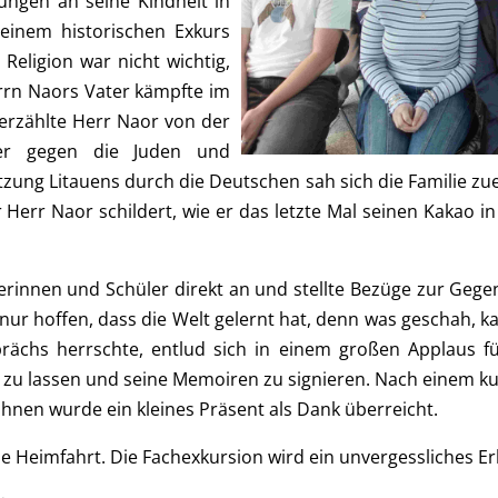
ngen an seine Kindheit in
inem historischen Exkurs
Religion war nicht wichtig,
Herrn Naors Vater kämpfte im
 erzählte Herr Naor von der
uer gegen die Juden und
tzung Litauens durch die Deutschen sah sich die Familie zu
 Herr Naor schildert, wie er das letzte Mal seinen Kakao i
rinnen und Schüler direkt an und stellte Bezüge zur Gegen
ill nur hoffen, dass die Welt gelernt hat, denn was geschah, 
sprächs herrschte, entlud sich in einem großen Applaus f
n zu lassen und seine Memoiren zu signieren. Nach einem ku
hnen wurde ein kleines Präsent als Dank überreicht.
e Heimfahrt. Die Fachexkursion wird ein unvergessliches Er