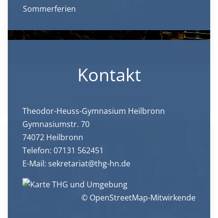
Sommerferien
Kontakt
Sommerkonzert
Samstag, 20. Juni 2026
Theodor-Heuss-Gymnasium Heilbronn
Gymnasiumstr. 70
74072 Heilbronn
Telefon: 07131 562451
E-Mail:
sekretariat@thg-hn.de
© OpenStreetMap-Mitwirkende