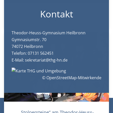
Kontakt
Sommerkonzert
Samstag, 20. Juni 2026
Theodor-Heuss-Gymnasium Heilbronn
Gymnasiumstr. 70
74072 Heilbronn
Telefon: 07131 562451
E-Mail:
sekretariat@thg-hn.de
© OpenStreetMap-Mitwirkende
© Theodor-Heuss-Gymnasium Heilbronn 2026 |
„Stolpersteine“ am Theodor-Heuss-
Datenschutz
|
Impressum
|
Login/Logout