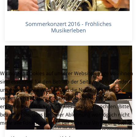
Sommerkonzert 2016 - Fröhliches
Musikerleben
Wir nutzen Cookies auf unserer Website. Einige von ihnen
sind essenziell für den Betrieb der Seite, während andere
uns helfen, diese Website und die Nutzererfahrung zu
verbessern (Tracking Cookies). Sie können selbst
entscheiden, ob Sie die Cookies zulassen möchten. Bitte
beachten Sie, dass bei einer Ablehnung womöglich nicht
mehr alle Funktionalitäten der Seite zur Verfügung stehen.