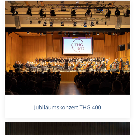
Jubiläumskonzert THG 400