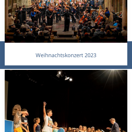
© Theodor-Heuss-Gymnasium Heilbronn 2026 |
Weihnachtskonzert 2023
Datenschutz
|
Impressum
|
Login/Logout