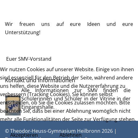
Wir freuen uns auf eure Ideen und eure
Unterstützung!
Euer SMV-Vorstand
Wir nutzen Cookies auf unserer Website. Einige von ihnen
sind essenziell für den Betrieb der Seite, während andere
Kontakt und Informationen
uns helfen, diese Website und die Nutzererfahrung zu
Alle Informationen zur SMV finden die
verbessern (Tracking Cookies). Sie können selbst
Schülerinnen und Schüler in der Vitrine in der
entscheiden, ob Sie die Cookies zulassen möchten. Bitte
Eingangshalle.
beachten Sie, dass bei einer Ablehnung womöglich nicht
mehr alle Funktionalitäten der Seite zur Verfügung stehen.
© Theodor-Heuss-Gymnasium Heilbronn 2026 |
Akzeptieren
Ablehnen