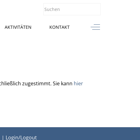
Off-Canvas Toggle
AKTIVITÄTEN
KONTAKT
chließlich zugestimmt. Sie kann
hier
m
|
Login/Logout