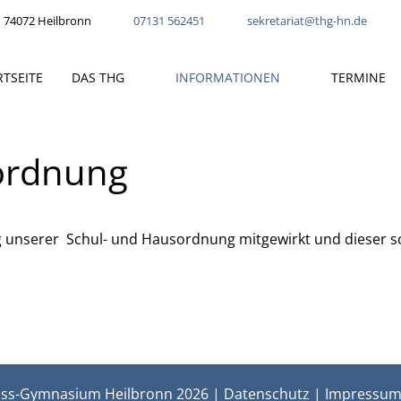
 74072 Heilbronn
07131 562451
sekretariat@thg-hn.de
RTSEITE
DAS THG
INFORMATIONEN
TERMINE
ordnung
ng unserer Schul- und Hausordnung mitgewirkt und dieser s
ss-Gymnasium Heilbronn 2026 |
Datenschutz
|
Impressu