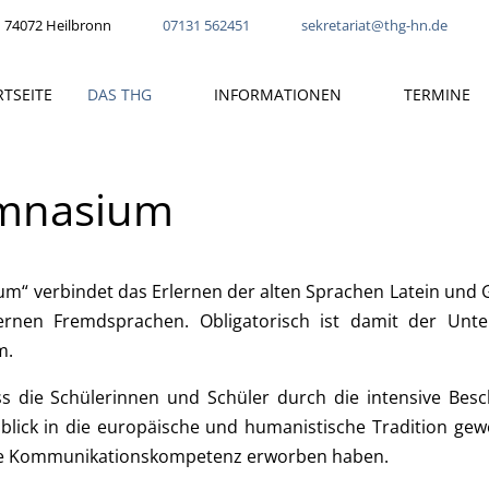
 74072 Heilbronn
07131 562451
sekretariat@thg-hn.de
RTSEITE
DAS THG
INFORMATIONEN
TERMINE
ymnasium
“ verbindet das Erlernen der alten Sprachen Latein und G
nen Fremdsprachen. Obligatorisch ist damit der Unter
m.
ass die Schülerinnen und Schüler durch die intensive Besc
inblick in die europäische und humanistische Tradition ge
te Kommunikationskompetenz erworben haben.