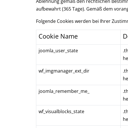
Ablehnung gemäß den rechtlichen Bestimm
aufbewahrt (365 Tage). Gemäß dem vorang
Folgende Cookies werden bei Ihrer Zusti
Cookie Name
D
joomla_user_state
.t
he
wf_imgmanager_ext_dir
.t
he
joomla_remember_me_
.t
he
wf_visualblocks_state
.t
he