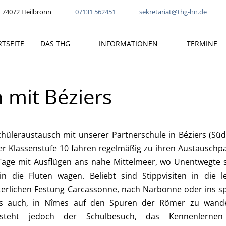
 74072 Heilbronn
07131 562451
sekretariat@thg-hn.de
RTSEITE
DAS THG
INFORMATIONEN
TERMINE
 mit Béziers
Schüleraustausch mit unserer Partnerschule in Béziers (Süd
der Klassenstufe 10 fahren regelmäßig zu ihren Austauschp
Tage mit Ausflügen ans nahe Mittelmeer, wo Unentwegte s
 die Fluten wagen. Beliebt sind Stippvisiten in die l
alterlichen Festung Carcassonne, nach Narbonne oder ins s
 es auch, in Nîmes auf den Spuren der Römer zu wande
 steht jedoch der Schulbesuch, das Kennenlernen