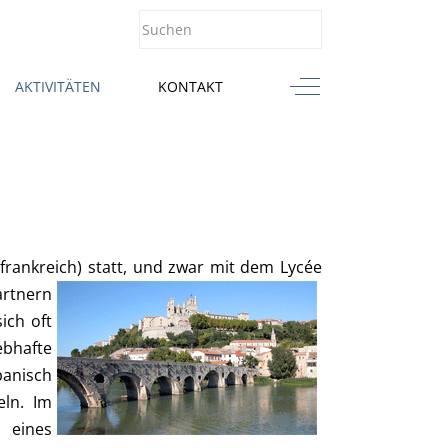
Off-Canvas Toggle
AKTIVITÄTEN
KONTAKT
frankreich) statt, und zwar mit
dem Lycée
artnern
ich oft
ebhafte
panisch
ln. Im
 eines