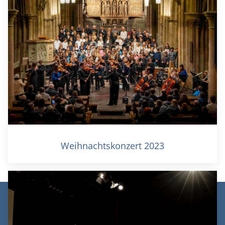
Weihnachtskonzert 2023
© Theodor-Heuss-Gymnasium Heilbronn 2026 |
Datenschutz
|
Impressum
|
Login/Logout