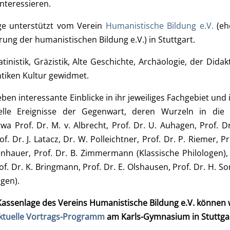
interessieren.
äge unterstützt vom Verein
Humanistische Bildung e.V.
(eh
ng der humanistischen Bildung e.V.) in Stuttgart.
nistik, Gräzistik, Alte Geschichte, Archäologie, der Didak
tiken Kultur gewidmet.
en interessante Einblicke in ihr jeweiliges Fachgebiet un
elle Ereignisse der Gegenwart, deren Wurzeln in die 
Prof. Dr. M. v. Albrecht, Prof. Dr. U. Auhagen, Prof. Dr. T
. Dr. J. Latacz, Dr. W. Polleichtner, Prof. Dr. P. Riemer, Pr
nhauer, Prof. Dr. B. Zimmermann (Klassische Philologen), P
. Dr. K. Bringmann, Prof. Dr. E. Olshausen, Prof. Dr. H. Son
gen).
senlage des Vereins Humanistische Bildung e.V. können wi
ktuelle Vortrags-Programm
am Karls-Gymnasium in Stuttgar