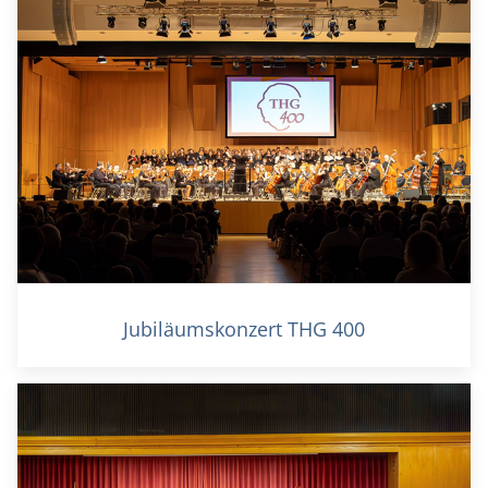
Jubiläumskonzert THG 400