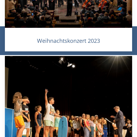
© Theodor-Heuss-Gymnasium Heilbronn 2026 |
Weihnachtskonzert 2023
Datenschutz
|
Impressum
|
Login/Logout