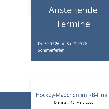
Heuss-Gymnasium Heilbron
Anstehende
Freitag, 29. Mai 2026
Termine
Do 30.07.26
bis Sa 12.09.26
Sommerferien
Hockey-Mädchen im RB-Final
© Theodor-Heu
Dienstag, 10. März 2026