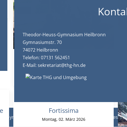
n
Konta
Theodor-Heuss-Gymnasium Heilbronn
B
Gymnasiumstr. 70
74072 Heilbronn
Telefon: 07131 562451
Wandernde Bildungsbäume zu
E-Mail:
sekretariat@thg-hn.de
Gast am THG
Dienstag, 05. Mai 2026
e
Fortissima
ss-Gymnasium Heilbronn 2026 |
Datenschutz
|
Impressu
Montag, 02. März 2026