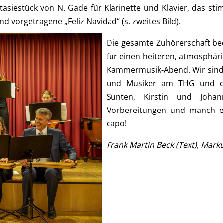
asiestück von N. Gade für Klarinette und Klavier, das sti
 vorgetragene „Feliz Navidad“ (s. zweites Bild).
Die gesamte Zuhörerschaft be
für einen heiteren, atmosphär
Kammermusik-Abend. Wir sind s
und Musiker am THG und da
Sunten, Kirstin und Johan
Vorbereitungen und manch e
capo!
Frank Martin Beck (Text), Marku