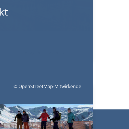
kt
éziers-Fahrt im Frühjahr 2026
Montag, 30. März 2026
© OpenStreetMap-Mitwirkende
m
|
Login/Logout