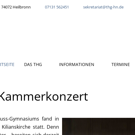
 74072 Heilbronn
07131 562451
sekretariat@thg-hn.de
RTSEITE
DAS THG
INFORMATIONEN
TERMINE
 Kammerkonzert
uss-Gymnasiums fand in
Kilianskirche statt. Denn