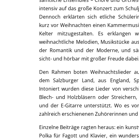
sämtliche Ensembles – Chöre und Orcheste
intensiv auf das große Konzert zum Schul
Dennoch erklärten sich etliche Schüleri
kurz vor Weihnachten einen Kammermusik
Kelter mitzugestalten. Es erklangen w
weihnachtliche Melodien, Musikstücke aus
der Romantik und der Moderne, und säm
sicht- und hörbar mit großer Freude dabei
Den Rahmen boten Weihnachtslieder au
dem Salzburger Land, aus England, Sp
Intoniert wurden diese Lieder von versc
Blech- und Holzbläsern oder Streichern,
und der E-Gitarre unterstützt. Wo es vo
zahlreich erschienenen Zuhörerinnen und 
Einzelne Beiträge ragten heraus: ein kuns
Polka für Fagott und Klavier, ein wunder