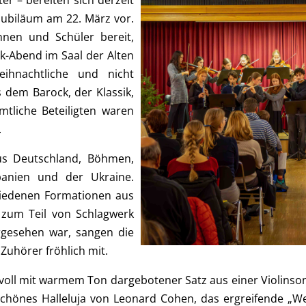
r – bereiten sich derzeit
jubiläum am 22. März vor.
nnen und Schüler bereit,
-Abend im Saal der Alten
eihnachtliche und nicht
 dem Barock, der Klassik,
tliche Beteiligten waren
.
s Deutschland, Böhmen,
anien und der Ukraine.
hiedenen Formationen aus
 zum Teil von Schlagwerk
rgesehen war, sangen die
Zuhörer fröhlich mit.
tvoll mit warmem Ton dargebotener Satz aus einer Violinso
schönes Halleluja von Leonard Cohen, das ergreifende „W