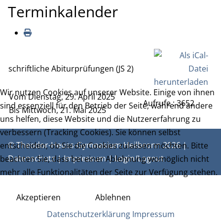
Terminkalender
schriftliche Abiturprüfungen (JS 2)
Wir nutzen Cookies auf unserer Website. Einige von ihnen
Vom Dienstag, 29. April 2025
Aufrufe
: 3652
sind essenziell für den Betrieb der Seite, während andere
Bis Mittwoch, 21. Mai 2025
uns helfen, diese Website und die Nutzererfahrung zu
verbessern (Tracking Cookies). Sie können selbst
© Theodor-Heuss-Gymnasium Heilbronn 2026 |
entscheiden, ob Sie die Cookies zulassen möchten. Bitte
Datenschutz
|
Impressum
|
Login/Logout
beachten Sie, dass bei einer Ablehnung womöglich nicht
mehr alle Funktionalitäten der Seite zur Verfügung stehen.
Akzeptieren
Ablehnen
Datenschutzerklärung
Impressum