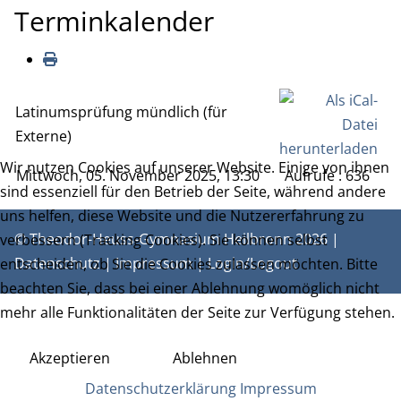
Terminkalender
Latinumsprüfung mündlich (für
Externe)
Wir nutzen Cookies auf unserer Website. Einige von ihnen
Mittwoch, 05. November 2025, 13:30
Aufrufe
: 636
sind essenziell für den Betrieb der Seite, während andere
uns helfen, diese Website und die Nutzererfahrung zu
© Theodor-Heuss-Gymnasium Heilbronn 2026 |
verbessern (Tracking Cookies). Sie können selbst
Datenschutz
|
Impressum
|
Login/Logout
entscheiden, ob Sie die Cookies zulassen möchten. Bitte
beachten Sie, dass bei einer Ablehnung womöglich nicht
mehr alle Funktionalitäten der Seite zur Verfügung stehen.
Akzeptieren
Ablehnen
Datenschutzerklärung
Impressum