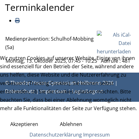
Terminkalender
Medienprävention: Schulhof-Mobbing
(5a)
Wir nutzen Cookies auf unserer Website. Einige von ihnen
Montag, 13. Oktober 2025, 07:45 - 10:25
Aufrufe
: 481
sind essenziell für den Betrieb der Seite, während andere
uns helfen, diese Website und die Nutzererfahrung zu
© Theodor-Heuss-Gymnasium Heilbronn 2026 |
verbessern (Tracking Cookies). Sie können selbst
Datenschutz
|
Impressum
|
Login/Logout
entscheiden, ob Sie die Cookies zulassen möchten. Bitte
beachten Sie, dass bei einer Ablehnung womöglich nicht
mehr alle Funktionalitäten der Seite zur Verfügung stehen.
Akzeptieren
Ablehnen
Datenschutzerklärung
Impressum