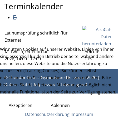
Terminkalender
Latinumsprüfung schriftlich (für
Externe)
Wir nutzen Cookies auf unserer Website. Einige von ihnen
Mittwoch, 04. Februar
Aufrufe
:
sind essenziell für den Betrieb der Seite, während andere
2026, 14:00 - 17:00
1151
uns helfen, diese Website und die Nutzererfahrung zu
verbessern (Tracking Cookies). Sie können selbst
© Theodor-Heuss-Gymnasium Heilbronn 2026 |
entscheiden, ob Sie die Cookies zulassen möchten. Bitte
Datenschutz
|
Impressum
|
Login/Logout
beachten Sie, dass bei einer Ablehnung womöglich nicht
mehr alle Funktionalitäten der Seite zur Verfügung stehen.
Akzeptieren
Ablehnen
Datenschutzerklärung
Impressum