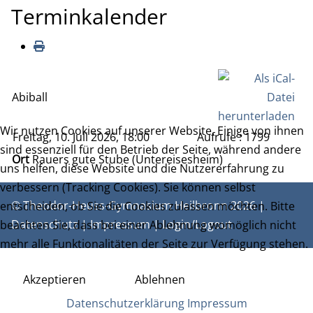
Terminkalender
Abiball
Wir nutzen Cookies auf unserer Website. Einige von ihnen
Freitag, 10. Juli 2026, 18:00
Aufrufe
: 1799
sind essenziell für den Betrieb der Seite, während andere
Ort
Rauers gute Stube (Untereisesheim)
uns helfen, diese Website und die Nutzererfahrung zu
verbessern (Tracking Cookies). Sie können selbst
© Theodor-Heuss-Gymnasium Heilbronn 2026 |
entscheiden, ob Sie die Cookies zulassen möchten. Bitte
Datenschutz
|
Impressum
|
Login/Logout
beachten Sie, dass bei einer Ablehnung womöglich nicht
mehr alle Funktionalitäten der Seite zur Verfügung stehen.
Akzeptieren
Ablehnen
Datenschutzerklärung
Impressum